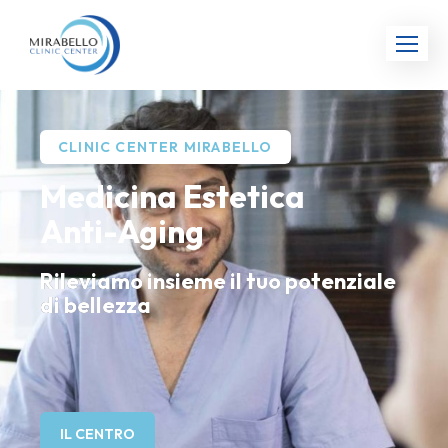
CLINIC CENTER MIRABELLO
Medicina Estetica
Anti-Aging
Rileviamo insieme il tuo potenziale
di bellezza
IL CENTRO